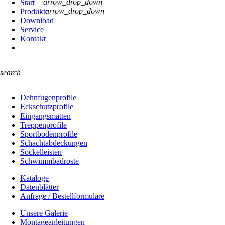
arrow_drop_down
Start
arrow_drop_down
Produkte
Download
Service
Kontakt
search
Dehnfugenprofile
Eckschutzprofile
Eingangsmatten
Treppenprofile
Sportbodenprofile
Schachtabdeckungen
Sockelleisten
Schwimmbadroste
Kataloge
Datenblätter
Anfrage / Bestellformulare
Unsere Galerie
Montageanleitungen