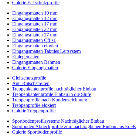
Galerie Eckschutzprofile
Eingangsmatten 10 mm
Eingangsmatten 12 mm
Eingangsmatten 17 mm
Eingangsmatten 22 mm
Eingangsmatten 27 mm
Eingangsmatten Cfl-s1
Eingangsmatten eloxiert
Eingangsmatten Taktiles Leitsystem
Einlegematten
Eingangsmatten Rahmen
Galerie Eingangsmatten
Gleitschutzprofile
Anti-Rutschstreifen
Treppenkantenprofile nachträglicher Einbau
Treppenkantenprofile Einbau in die Stufe
Treppenprofile nach Kundenzeichnung
Treppenprofile eloxiert
Galerie Treppenprofile
Sportbodenprofilsysteme Nachträglicher Einbau
Sportboden Abdeckprofile zum nachträglichen Einbau aus Edels
Galerie Sportbodenprofile