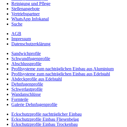
Reinigung und Pflege
Stellenangebote
Vertriebspartner
WhatsApp Infokanal
Suche
AGB
Impressum
Datenschutzerklärung
Sandwichprofile
Schwundfugenprofile
Abschlussprofile
Profilsysteme zum nachträglichen Einbau aus Aluminium
Profilsysteme zum nachträglichen Einbau aus Edelstahl
Abdeckprofile aus Edelstahl
Dehnfugenprofile
Schwerlastprofile
Wandanschlüsse
Formteile
Galerie Dehnfugenprofile
Eckschutzprofile nachträglicher Einbau
Eckschutzprofile Einbau Fliesenbelag
Eckschutzprofile Einbau Trockenbau