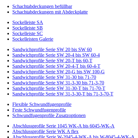
Schachtabdeckungen befüllbar
Schachtabdeckungen mit Abdeckplatte
Sockelleiste SA
Sockelleiste SB
Sockelleiste SC
Sockelleisten Galerie
Sandwichprofile Serie SW 20 bis SW 60
Sandwichprofile Serie SW 20-4 bis SW 60-4
Sandwichprofile Serie SW 20-T bis 60-T
Sandwichprofile Serie SW 20-4-T bis 60-4-T
Sandwichprofile Serie SW 20-G bis SW 100-G
Sandwichprofile Serie SW 31-30 bis 71-70
Sandwichprofile Serie SW 31-3-30 bis 71-3-70
Sandwichprofile Serie SW 31-30-T bis 71-70-T
Sandwichprofile Serie SW 31-3-30-T bis 71-3-70-T
Flexible Schwundfugenprofile
Feste Schwundfugenprofile
Schwundfugenprofile Zusatzoptionen
Abschlussprofile Serie 1045 WK-A bis 6045-WK-A
Abschlussprofile Serie WK A flex
Abschlussprofile Serie W-2045-4-WK-A bis W-8045-4-WK-A