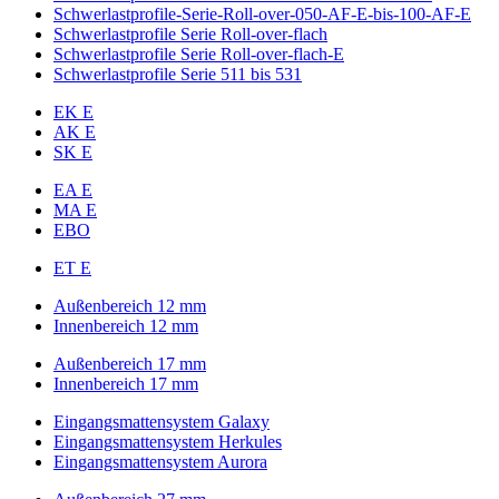
Schwerlastprofile-Serie-Roll-over-050-AF-E-bis-100-AF-E
Schwerlastprofile Serie Roll-over-flach
Schwerlastprofile Serie Roll-over-flach-E
Schwerlastprofile Serie 511 bis 531
EK E
AK E
SK E
EA E
MA E
EBO
ET E
Außenbereich 12 mm
Innenbereich 12 mm
Außenbereich 17 mm
Innenbereich 17 mm
Eingangsmattensystem Galaxy
Eingangsmattensystem Herkules
Eingangsmattensystem Aurora