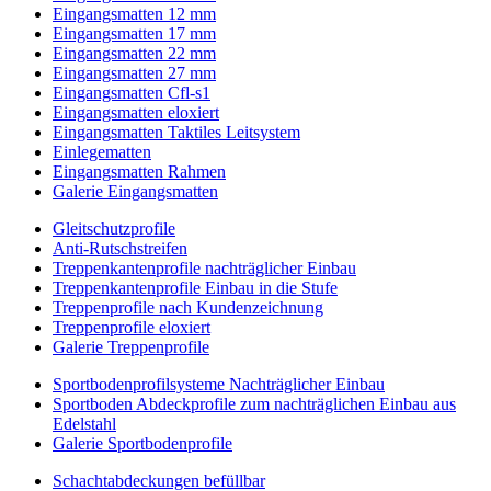
Eingangsmatten 12 mm
Eingangsmatten 17 mm
Eingangsmatten 22 mm
Eingangsmatten 27 mm
Eingangsmatten Cfl-s1
Eingangsmatten eloxiert
Eingangsmatten Taktiles Leitsystem
Einlegematten
Eingangsmatten Rahmen
Galerie Eingangsmatten
Gleitschutzprofile
Anti-Rutschstreifen
Treppenkantenprofile nachträglicher Einbau
Treppenkantenprofile Einbau in die Stufe
Treppenprofile nach Kundenzeichnung
Treppenprofile eloxiert
Galerie Treppenprofile
Sportbodenprofilsysteme Nachträglicher Einbau
Sportboden Abdeckprofile zum nachträglichen Einbau aus
Edelstahl
Galerie Sportbodenprofile
Schachtabdeckungen befüllbar